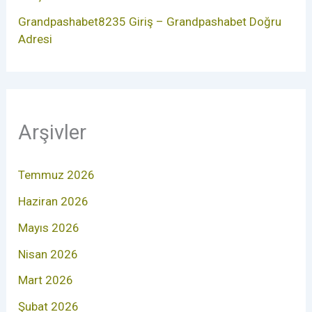
Grandpashabet8235 Giriş – Grandpashabet Doğru
Adresi
Arşivler
Temmuz 2026
Haziran 2026
Mayıs 2026
Nisan 2026
Mart 2026
Şubat 2026