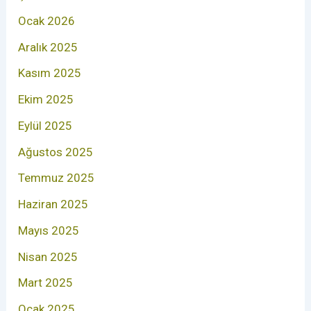
Ocak 2026
Aralık 2025
Kasım 2025
Ekim 2025
Eylül 2025
Ağustos 2025
Temmuz 2025
Haziran 2025
Mayıs 2025
Nisan 2025
Mart 2025
Ocak 2025