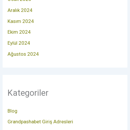
Aralık 2024
Kasım 2024
Ekim 2024
Eylül 2024
Ağustos 2024
Kategoriler
Blog
Grandpashabet Giriş Adresleri