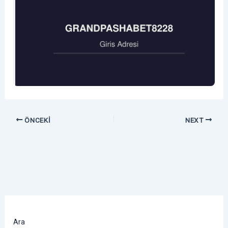
ÖNCEKI
NEXT
Ara