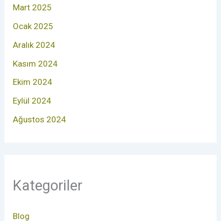
Mart 2025
Ocak 2025
Aralık 2024
Kasım 2024
Ekim 2024
Eylül 2024
Ağustos 2024
Kategoriler
Blog