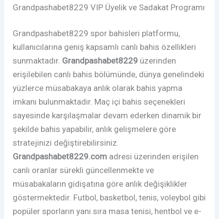
Grandpashabet8229 VIP Üyelik ve Sadakat Programı
Grandpashabet8229 spor bahisleri platformu,
kullanıcılarına geniş kapsamlı canlı bahis özellikleri
sunmaktadır.
Grandpashabet8229
üzerinden
erişilebilen canlı bahis bölümünde, dünya genelindeki
yüzlerce müsabakaya anlık olarak bahis yapma
imkanı bulunmaktadır. Maç içi bahis seçenekleri
sayesinde karşılaşmalar devam ederken dinamik bir
şekilde bahis yapabilir, anlık gelişmelere göre
stratejinizi değiştirebilirsiniz.
Grandpashabet8229.com
adresi üzerinden erişilen
canlı oranlar sürekli güncellenmekte ve
müsabakaların gidişatına göre anlık değişiklikler
göstermektedir. Futbol, basketbol, tenis, voleybol gibi
popüler sporların yanı sıra masa tenisi, hentbol ve e-