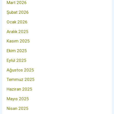
Mart 2026
Şubat 2026
Ocak 2026
Aralık 2025
Kasım 2025
Ekim 2025
Eylül 2025
Ağustos 2025
Temmuz 2025
Haziran 2025
Mayıs 2025
Nisan 2025