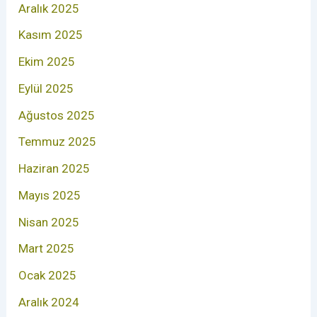
Aralık 2025
Kasım 2025
Ekim 2025
Eylül 2025
Ağustos 2025
Temmuz 2025
Haziran 2025
Mayıs 2025
Nisan 2025
Mart 2025
Ocak 2025
Aralık 2024