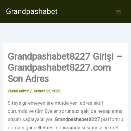
İçeriğe
Grandpashabet
atla
Grandpashabet8227 Girişi –
Grandpashabet8227.com
Son Adres
Yazan
admin
/
Haziran 22, 2026
Siteye giremeyenlere müjde yeni adres aktif
durumda ve tüm üyeler sorunsuz şekilde hesaplarına
erişim sağlayabiliyor.
Grandpashabet8227
platformu
domain güncellemesi sonrasında kesintisiz hizmet