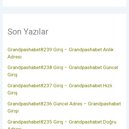
Son Yazılar
Grandpashabet8239 Giriş – Grandpashabet Anlık
Adresi
Grandpashabet8238 Giriş – Grandpashabet Güncel
Giriş
Grandpashabet8237 Giriş – Grandpashabet Hızlı
Giriş
Grandpashabet8236 Güncel Adres – Grandpashabet
Girişi
Grandpashabet8235 Giriş – Grandpashabet Doğru
Adresi