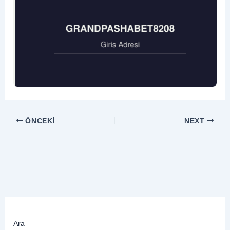
ÖNCEKI
NEXT
Ara