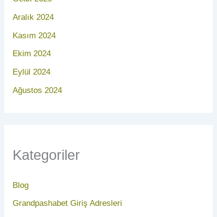
Aralık 2024
Kasım 2024
Ekim 2024
Eylül 2024
Ağustos 2024
Kategoriler
Blog
Grandpashabet Giriş Adresleri