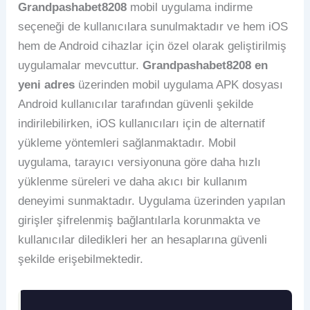
Grandpashabet8208
mobil uygulama indirme
seçeneği de kullanıcılara sunulmaktadır ve hem iOS
hem de Android cihazlar için özel olarak geliştirilmiş
uygulamalar mevcuttur.
Grandpashabet8208 en
yeni adres
üzerinden mobil uygulama APK dosyası
Android kullanıcılar tarafından güvenli şekilde
indirilebilirken, iOS kullanıcıları için de alternatif
yükleme yöntemleri sağlanmaktadır. Mobil
uygulama, tarayıcı versiyonuna göre daha hızlı
yüklenme süreleri ve daha akıcı bir kullanım
deneyimi sunmaktadır. Uygulama üzerinden yapılan
girişler şifrelenmiş bağlantılarla korunmakta ve
kullanıcılar diledikleri her an hesaplarına güvenli
şekilde erişebilmektedir.