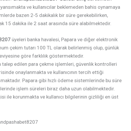
a yansımakta ve kullanıcılar beklemeden bahis oynamaya
emlerde bazen 2-5 dakikalık bir süre gerekebilirken,
k 15 dakika ile 2 saat arasında süre alabilmektedir.
8207
üyeleri banka havalesi, Papara ve diğer elektronik
um çekim tutarı 100 TL olarak belirlenmiş olup, günlük
 seviyesine göre farklılık göstermektedir.
talep edilen para çekme işlemleri, güvenlik kontrolleri
sinde onaylanmakta ve kullanıcının tercih ettiği
maktadır. Papara gibi hızlı ödeme sistemlerinde bu süre
lerinde işlem süreleri biraz daha uzun olabilmektedir.
 ile korunmakta ve kullanıcı bilgilerinin gizliliği en üst