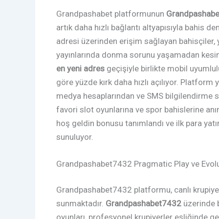
Grandpashabet platformunun
Grandpashab
artık daha hızlı bağlantı altyapısıyla bahis d
adresi üzerinden erişim sağlayan bahisçiler,
yayınlarında donma sorunu yaşamadan kesin
en yeni adres
geçişiyle birlikte mobil uyumlul
göre yüzde kırk daha hızlı açılıyor. Platform
medya hesaplarından ve SMS bilgilendirme sist
favori slot oyunlarına ve spor bahislerine an
hoş geldin bonusu tanımlandı ve ilk para yat
sunuluyor.
Grandpashabet7432 Pragmatic Play ve Evol
Grandpashabet7432 platformu, canlı krupiye 
sunmaktadır.
Grandpashabet7432
üzerinde b
oyunları, profesyonel krupiyerler eşliğinde 