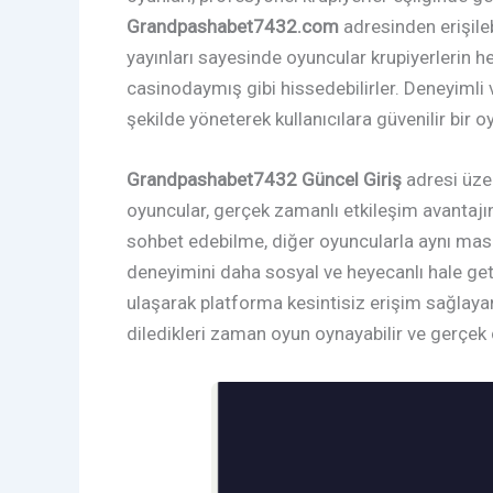
Grandpashabet7432.com
adresinden erişile
yayınları sayesinde oyuncular krupiyerlerin her 
casinodaymış gibi hissedebilirler. Deneyimli v
şekilde yöneterek kullanıcılara güvenilir bir
Grandpashabet7432 Güncel Giriş
adresi üze
oyuncular, gerçek zamanlı etkileşim avantajı
sohbet edebilme, diğer oyuncularla aynı masa
deneyimini daha sosyal ve heyecanlı hale ge
ulaşarak platforma kesintisiz erişim sağlayan 
diledikleri zaman oyun oynayabilir ve gerçek 