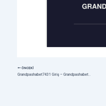
ÖNCEKI
Grandpashabet7431 Giriş – Grandpashabet7431.com Yeni Adresi