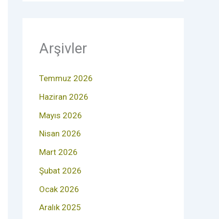
Arşivler
Temmuz 2026
Haziran 2026
Mayıs 2026
Nisan 2026
Mart 2026
Şubat 2026
Ocak 2026
Aralık 2025