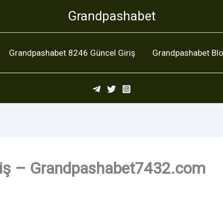
Grandpashabet
Grandpashabet 8246 Güncel Giriş
Grandpashabet Bl
iş – Grandpashabet7432.com