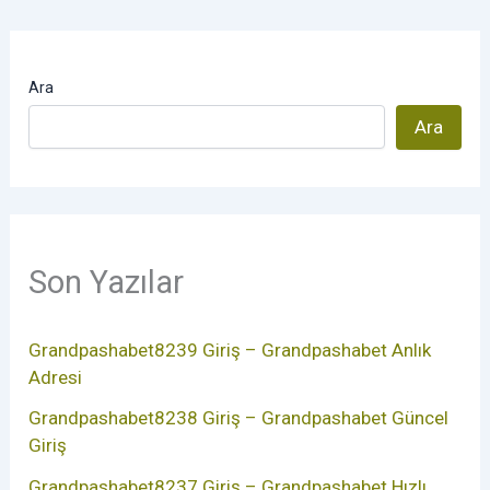
Ara
Ara
Son Yazılar
Grandpashabet8239 Giriş – Grandpashabet Anlık
Adresi
Grandpashabet8238 Giriş – Grandpashabet Güncel
Giriş
Grandpashabet8237 Giriş – Grandpashabet Hızlı