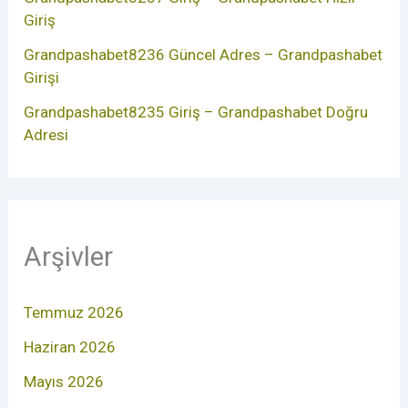
Giriş
Grandpashabet8236 Güncel Adres – Grandpashabet
Girişi
Grandpashabet8235 Giriş – Grandpashabet Doğru
Adresi
Arşivler
Temmuz 2026
Haziran 2026
Mayıs 2026