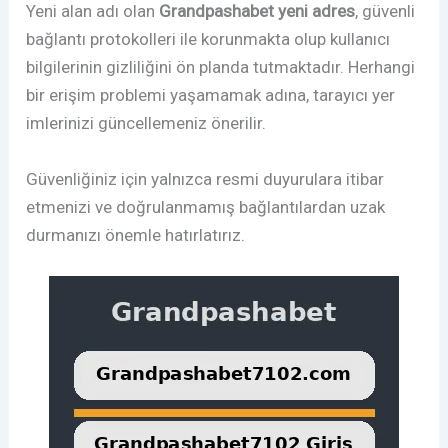
Yeni alan adı olan
Grandpashabet yeni adres
, güvenli
bağlantı protokolleri ile korunmakta olup kullanıcı
bilgilerinin gizliliğini ön planda tutmaktadır. Herhangi
bir erişim problemi yaşamamak adına, tarayıcı yer
imlerinizi güncellemeniz önerilir.
Güvenliğiniz için yalnızca resmi duyurulara itibar
etmenizi ve doğrulanmamış bağlantılardan uzak
durmanızı önemle hatırlatırız.