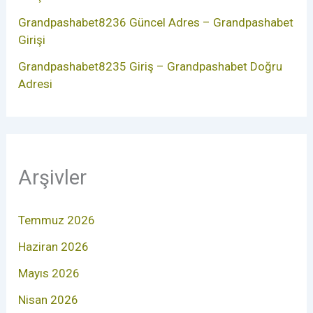
Grandpashabet8236 Güncel Adres – Grandpashabet
Girişi
Grandpashabet8235 Giriş – Grandpashabet Doğru
Adresi
Arşivler
Temmuz 2026
Haziran 2026
Mayıs 2026
Nisan 2026