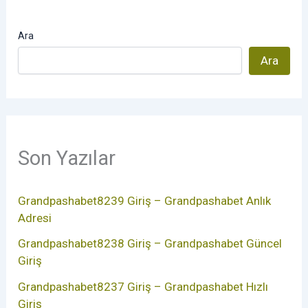
Ara
Ara
Son Yazılar
Grandpashabet8239 Giriş – Grandpashabet Anlık
Adresi
Grandpashabet8238 Giriş – Grandpashabet Güncel
Giriş
Grandpashabet8237 Giriş – Grandpashabet Hızlı
Giriş