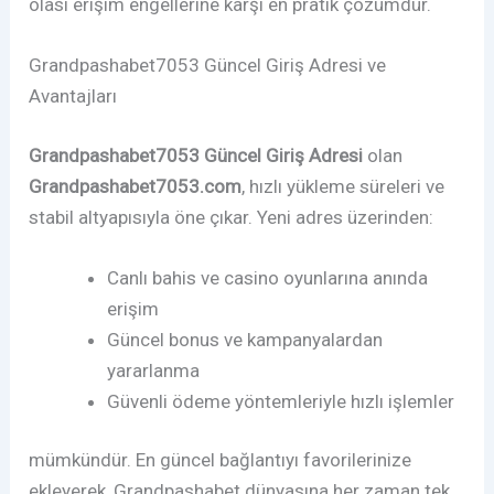
olası erişim engellerine karşı en pratik çözümdür.
Grandpashabet7053 Güncel Giriş Adresi ve
Avantajları
Grandpashabet7053 Güncel Giriş Adresi
olan
Grandpashabet7053.com
, hızlı yükleme süreleri ve
stabil altyapısıyla öne çıkar. Yeni adres üzerinden:
Canlı bahis ve casino oyunlarına anında
erişim
Güncel bonus ve kampanyalardan
yararlanma
Güvenli ödeme yöntemleriyle hızlı işlemler
mümkündür. En güncel bağlantıyı favorilerinize
ekleyerek, Grandpashabet dünyasına her zaman tek