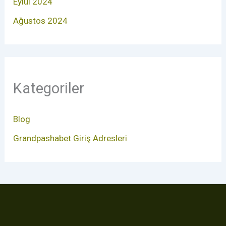
Eylül 2024
Ağustos 2024
Kategoriler
Blog
Grandpashabet Giriş Adresleri