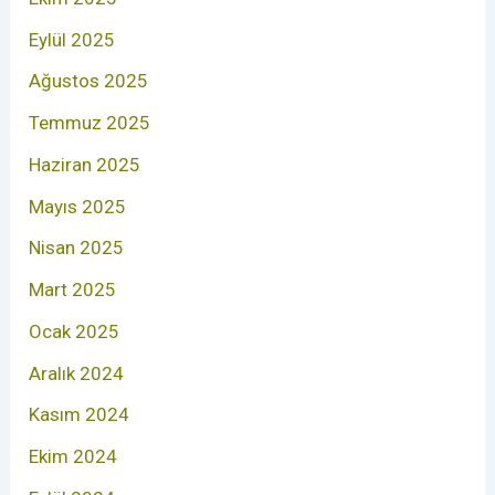
Eylül 2025
Ağustos 2025
Temmuz 2025
Haziran 2025
Mayıs 2025
Nisan 2025
Mart 2025
Ocak 2025
Aralık 2024
Kasım 2024
Ekim 2024