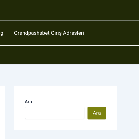
og
Grandpashabet Giriş Adresleri
Ara
Ara