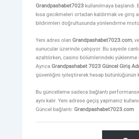
Grandpashabet7023
kullanılmaya başlandı. 
kısa gecikmeleri ortadan kaldırmak ve giriş a
bildirimleri doğrultusunda yönlendirme moto
Yeni adres olan
Grandpashabet7023.com
, v
sunucular üzerinde çalışıyor. Bu sayede canl
azaltılırken, casino bölümlerindeki yüklenme s
Ayrıca
Grandpashabet 7023 Güncel Giriş Ad
güvenliğini iyileştirerek hesap bütünlüğünün 
Bu güncelleme sadece bağlantı performansını
aynı kalır. Yeni adrese geçiş yapmanız kullanım
Güncel bağlantı:
Grandpashabet7023.com