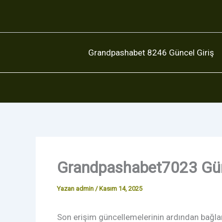
İçeriğe
atla
Grandpashabet 8246 Güncel Giriş
Grandpashabet7023 Günc
Yazan
admin
/
Kasım 14, 2025
Son erişim güncellemelerinin ardından bağla