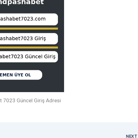
 7023 Güncel Giriş Adresi
NEX