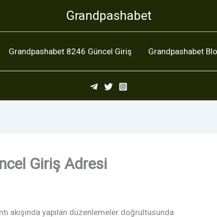
Grandpashabet
Grandpashabet 8246 Güncel Giriş
Grandpashabet Bl
el Giriş Adresi
ntı akışında yapılan düzenlemeler doğrultusunda