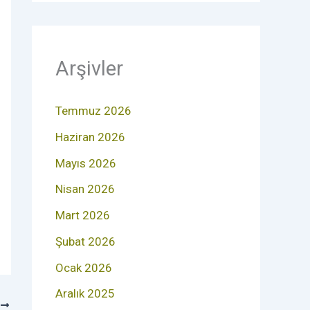
Arşivler
Temmuz 2026
Haziran 2026
Mayıs 2026
Nisan 2026
Mart 2026
Şubat 2026
Ocak 2026
Aralık 2025
T