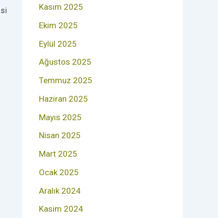
Kasım 2025
si
Ekim 2025
Eylül 2025
Ağustos 2025
Temmuz 2025
Haziran 2025
Mayıs 2025
Nisan 2025
Mart 2025
Ocak 2025
Aralık 2024
Kasım 2024