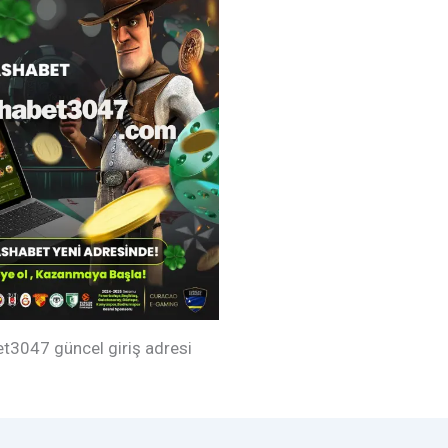
t3047 güncel giriş adresi