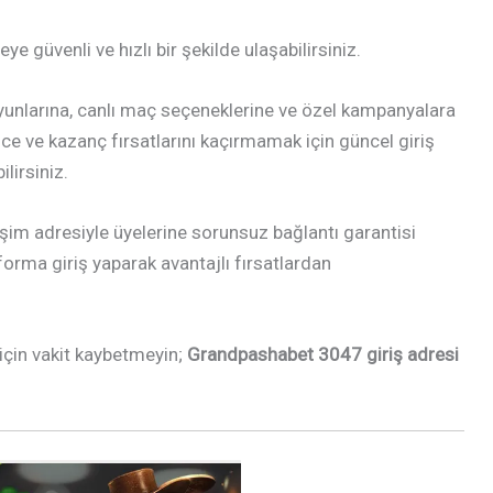
ye güvenli ve hızlı bir şekilde ulaşabilirsiniz.
unlarına, canlı maç seçeneklerine ve özel kampanyalara
nce ve kazanç fırsatlarını kaçırmamak için güncel giriş
lirsiniz.
im adresiyle üyelerine sorunsuz bağlantı garantisi
forma giriş yaparak avantajlı fırsatlardan
çin vakit kaybetmeyin;
Grandpashabet 3047 giriş adresi