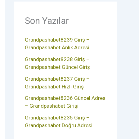
Son Yazılar
Grandpashabet8239 Giriş –
Grandpashabet Anlık Adresi
Grandpashabet8238 Giriş –
Grandpashabet Güncel Giriş
Grandpashabet8237 Giriş –
Grandpashabet Hızlı Giriş
Grandpashabet8236 Güncel Adres
– Grandpashabet Girişi
Grandpashabet8235 Giriş –
Grandpashabet Doğru Adresi