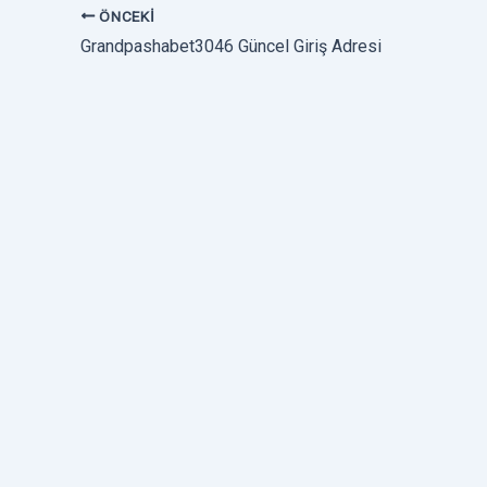
ÖNCEKI
Grandpashabet3046 Güncel Giriş Adresi