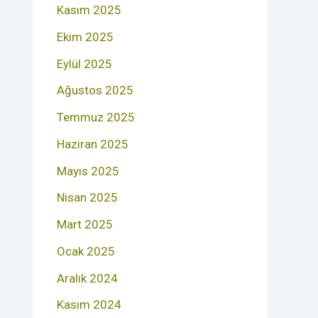
Kasım 2025
Ekim 2025
Eylül 2025
Ağustos 2025
Temmuz 2025
Haziran 2025
Mayıs 2025
Nisan 2025
Mart 2025
Ocak 2025
Aralık 2024
Kasım 2024