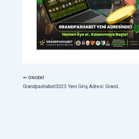
ÖNCEKI
Grandpashabet3023 Yeni Giriş Adresi: Grandpashabet3023.com