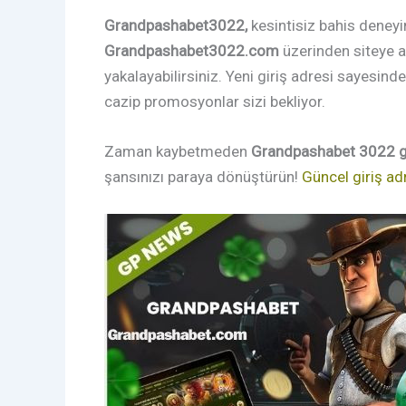
Grandpashabet3022,
kesintisiz bahis deneyimi
Grandpashabet3022.com
üzerinden siteye an
yakalayabilirsiniz. Yeni giriş adresi sayesinde
cazip promosyonlar sizi bekliyor.
Zaman kaybetmeden
Grandpashabet 3022 gi
şansınızı paraya dönüştürün!
Güncel giriş adre