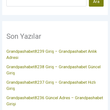
Ara
Son Yazılar
Grandpashabet8239 Giriş – Grandpashabet Anlık
Adresi
Grandpashabet8238 Giriş – Grandpashabet Güncel
Giriş
Grandpashabet8237 Giriş – Grandpashabet Hızlı
Giriş
Grandpashabet8236 Güncel Adres – Grandpashabet
Girişi