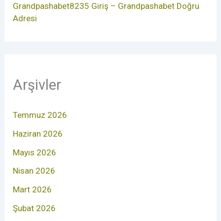
Grandpashabet8235 Giriş – Grandpashabet Doğru
Adresi
Arşivler
Temmuz 2026
Haziran 2026
Mayıs 2026
Nisan 2026
Mart 2026
Şubat 2026