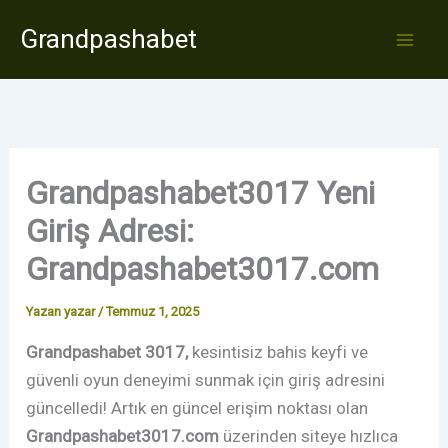
İçeriğe
Grandpashabet
atla
Grandpashabet3017 Yeni
Giriş Adresi:
Grandpashabet3017.com
Yazan
yazar
/
Temmuz 1, 2025
Grandpashabet 3017,
kesintisiz bahis keyfi ve
güvenli oyun deneyimi sunmak için giriş adresini
güncelledi! Artık en güncel erişim noktası olan
Grandpashabet3017.com
üzerinden siteye hızlıca