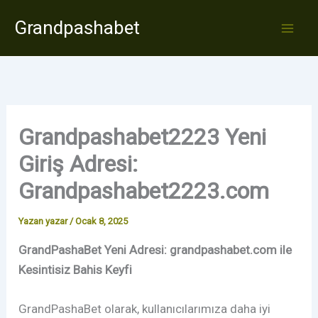
İçeriğe
Grandpashabet
atla
Grandpashabet2223 Yeni
Giriş Adresi:
Grandpashabet2223.com
Yazan
yazar
/
Ocak 8, 2025
GrandPashaBet Yeni Adresi: grandpashabet.com ile
Kesintisiz Bahis Keyfi
GrandPashaBet olarak, kullanıcılarımıza daha iyi