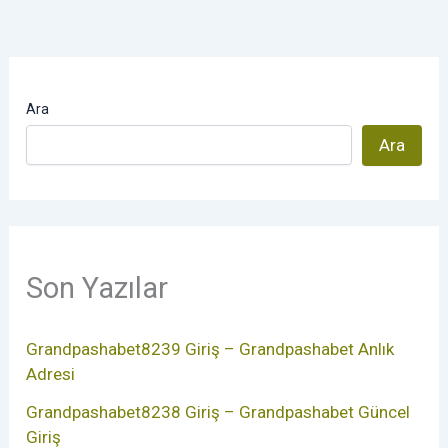
Ara
Ara
Son Yazılar
Grandpashabet8239 Giriş – Grandpashabet Anlık
Adresi
Grandpashabet8238 Giriş – Grandpashabet Güncel
Giriş