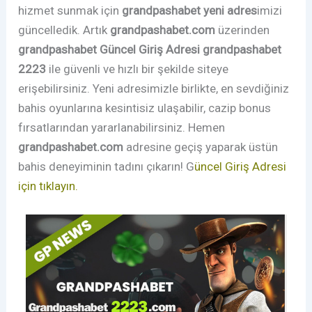
hizmet sunmak için
grandpashabet yeni adres
imizi
güncelledik. Artık
grandpashabet.com
üzerinden
grandpashabet Güncel Giriş Adresi
grandpashabet
2223
ile güvenli ve hızlı bir şekilde siteye
erişebilirsiniz. Yeni adresimizle birlikte, en sevdiğiniz
bahis oyunlarına kesintisiz ulaşabilir, cazip bonus
fırsatlarından yararlanabilirsiniz. Hemen
grandpashabet.com
adresine geçiş yaparak üstün
bahis deneyiminin tadını çıkarın! G
üncel Giriş Adresi
için tıklayın.