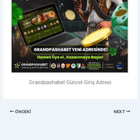
Grandpashabet Güncel Giriş Adresi
ÖNCEKI
NEXT