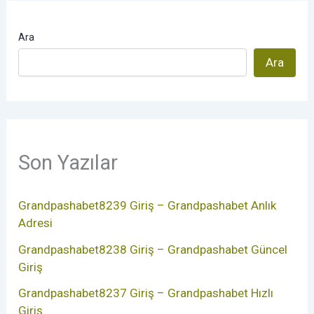
Ara
Ara
Son Yazılar
Grandpashabet8239 Giriş – Grandpashabet Anlık
Adresi
Grandpashabet8238 Giriş – Grandpashabet Güncel
Giriş
Grandpashabet8237 Giriş – Grandpashabet Hızlı
Giriş