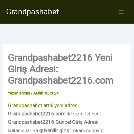
İçeriğe
Grandpashabet
atla
Grandpashabet2216 Yeni
Giriş Adresi:
Grandpashabet2216.com
Yazan
admin
/
Aralık 10, 2024
Grandpashabet artık yeni adresi
Grandpashabet2216.com
ile sizlerle! Yeni
Grandpashabet2216 Güncel Giriş Adresi
,
kullanıcılarına
güvenilir giriş
imkanı sunuyor.