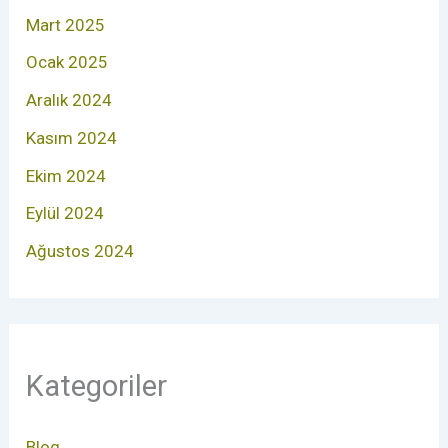
Mart 2025
Ocak 2025
Aralık 2024
Kasım 2024
Ekim 2024
Eylül 2024
Ağustos 2024
Kategoriler
Blog