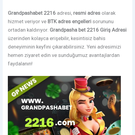
Grandpashabet 2216
adresi,
resmi adres
olarak
hizmet veriyor ve
BTK adres engelleri
sorununu
ortadan kaldırıyor.
Grandpasha bet 2216 Giriş Adresi
üzerinden kolayca erişebilir, kesintisiz bahis
deneyiminin keyfini çıkarabilirsiniz. Yeni adresimizi
hemen ziyaret edin ve sunduğumuz avantajlardan
faydalanın!