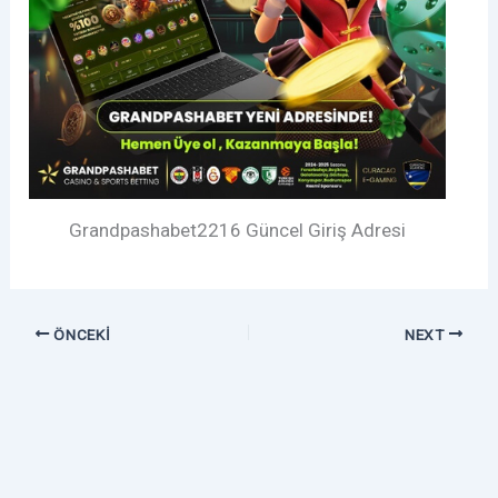
Grandpashabet2216 Güncel Giriş Adresi
ÖNCEKI
NEXT