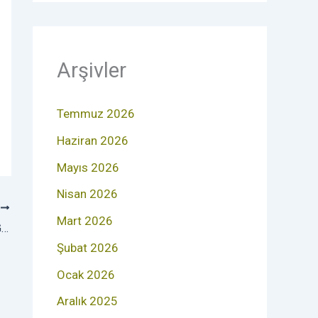
Arşivler
Temmuz 2026
Haziran 2026
Mayıs 2026
Nisan 2026
T
Mart 2026
Grandpashabet 7086 Güncel Giriş Adresi | Grandpashabet7086.com
Şubat 2026
Ocak 2026
Aralık 2025