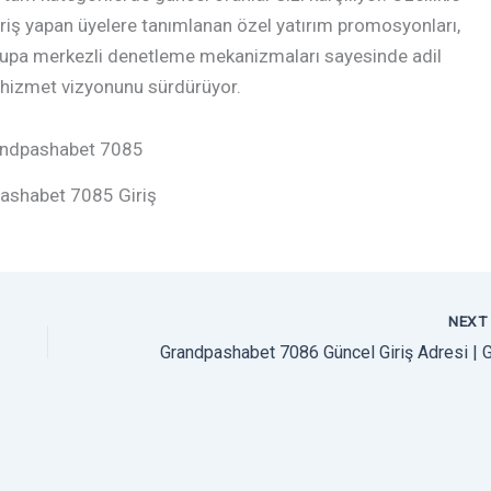
riş yapan üyelere tanımlanan özel yatırım promosyonları,
Avrupa merkezli denetleme mekanizmaları sayesinde adil
ı hizmet vizyonunu sürdürüyor.
ashabet 7085 Giriş
NEX