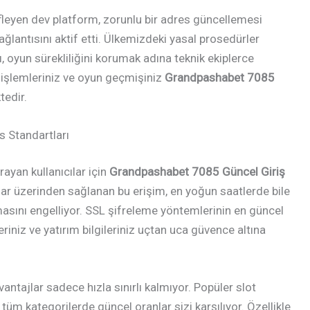
fleyen dev platform, zorunlu bir adres güncellemesi
ğlantısını aktif etti. Ülkemizdeki yasal prosedürler
 oyun sürekliliğini korumak adına teknik ekiplerce
l işlemleriniz ve oyun geçmişiniz
Grandpashabet 7085
edir.
 Standartları
rayan kullanıcılar için
Grandpashabet 7085 Güncel Giriş
ular üzerinden sağlanan bu erişim, en yoğun saatlerde bile
ını engelliyor. SSL şifreleme yöntemlerinin en güncel
eriniz ve yatırım bilgileriniz uçtan uca güvence altına
vantajlar sadece hızla sınırlı kalmıyor. Popüler slot
üm kategorilerde güncel oranlar sizi karşılıyor. Özellikle