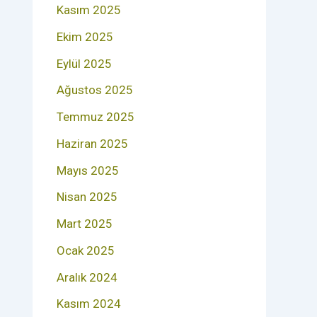
Kasım 2025
Ekim 2025
Eylül 2025
Ağustos 2025
Temmuz 2025
Haziran 2025
Mayıs 2025
Nisan 2025
Mart 2025
Ocak 2025
Aralık 2024
Kasım 2024