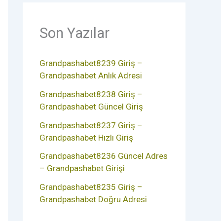
Son Yazılar
Grandpashabet8239 Giriş –
Grandpashabet Anlık Adresi
Grandpashabet8238 Giriş –
Grandpashabet Güncel Giriş
Grandpashabet8237 Giriş –
Grandpashabet Hızlı Giriş
Grandpashabet8236 Güncel Adres
– Grandpashabet Girişi
Grandpashabet8235 Giriş –
Grandpashabet Doğru Adresi