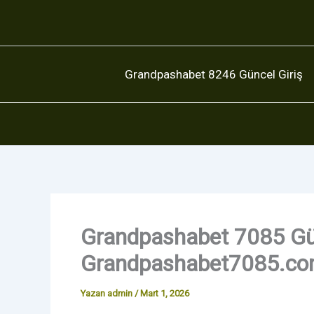
İçeriğe
atla
Grandpashabet 8246 Güncel Giriş
Grandpashabet 7085 Günc
Grandpashabet7085.c
Yazan
admin
/
Mart 1, 2026